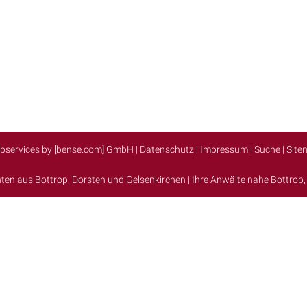
bservices by [bense.com] GmbH
|
Datenschutz
|
Impressum
|
Suche
|
Site
nten aus
Bottrop
,
Dorsten
und
Gelsenkirchen
| Ihre Anwälte nahe
Bottrop