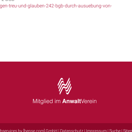
gegen-treu-und-glauben-242-bgb-durch-ausuebung-von-
bservices by [bense.com] GmbH
|
Datenschutz
|
Impressum
|
Suche
|
Site