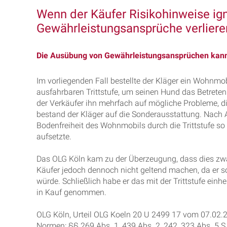
Wenn der Käufer Risikohinweise igno
Gewährleistungsansprüche verliere
Die Ausübung von Gewährleistungsansprüchen kann
Im vorliegenden Fall bestellte der Kläger ein Wohnmob
ausfahrbaren Trittstufe, um seinen Hund das Betret
der Verkäufer ihn mehrfach auf mögliche Probleme, die
bestand der Kläger auf die Sonderausstattung. Nach A
Bodenfreiheit des Wohnmobils durch die Trittstufe so
aufsetzte.
Das OLG Köln kam zu der Überzeugung, dass dies zwa
Käufer jedoch dennoch nicht geltend machen, da er 
würde. Schließlich habe er das mit der Trittstufe einh
in Kauf genommen.
OLG Köln, Urteil OLG Koeln 20 U 2499 17 vom 07.02.
Normen: §§ 269 Abs. 1, 439 Abs. 2, 242, 323 Abs. 5 S