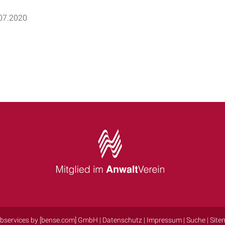
.07.2020
bservices by [bense.com] GmbH
|
Datenschutz
|
Impressum
|
Suche
|
Site